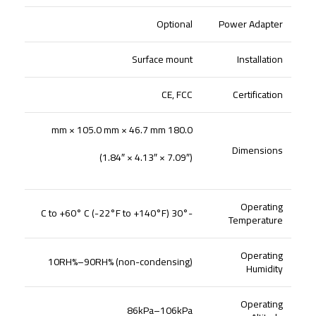
Optional
Power Adapter
Surface mount
Installation
CE, FCC
Certification
180.0 mm × 105.0 mm × 46.7 mm
Dimensions
(7.09″ × 4.13″ × 1.84″)
Operating
-30° C to +60° C (-22°F to +140°F)
Temperature
Operating
10RH%–90RH% (non-condensing)
Humidity
Operating
86kPa–106kPa