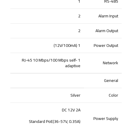
1
RS-485
2
Alarm Input
2
Alarm Output
1 (12V/100mA)
Power Output
1 RJ-45 10 Mbps/100 Mbps self-
Network
adaptive
General
Silver
Color
DC 12V 2A
Power Supply
Standard PoE(36-57V, 0.35A)