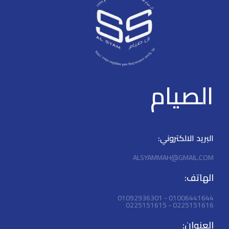
operation > 250 m long distance
PoE transmission > PoE
watchdog >Plug and play
الصيام
البريد الالكتروني:
ALSYAMMAH@GMAIL.COM
الهاتف:
01006441644 - 01092936301
0225151616 - 0225151615
العنوان: