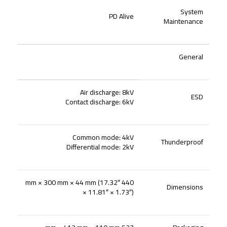
System
PD Alive
Maintenance
General
Air discharge: 8kV
ESD
Contact discharge: 6kV
Common mode: 4kV
Thunderproof
Differential mode: 2kV
440 mm × 300 mm × 44 mm (17.32″
Dimensions
× 11.81″ × 1.73″)