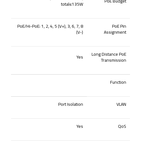
PoE Budget
total≤135W
PoE/Hi-PoE: 1, 2, 4, 5 (V+), 3, 6, 7, 8
PoE Pin
(V-)
Assignment
Long Distance PoE
Yes
Transmission
Function
Port Isolation
VLAN
Yes
QoS