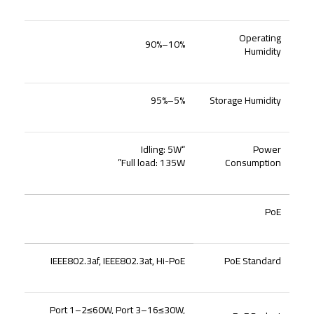
Operating
10%–90%
Humidity
5%–95%
Storage Humidity
“Idling: 5W
Power
Full load: 135W”
Consumption
PoE
IEEE802.3af, IEEE802.3at, Hi-PoE
PoE Standard
Port 1–2≤60W, Port 3–16≤30W,