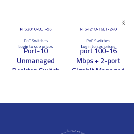
PFS3010-8ET-96
PFS4218-16ET-240
PoE Switches
PoE Switches
Login to see prices
Login to see prices
10-Port
16-port 100
Unmanaged
Mbps + 2-port
Desktop Switch
Gigabit Managed
with 8-Port PoE
PoE Switch
> * The parameters and
> * The parameters and
datasheets below can only be
datasheets below can only be
applied to V2.0 (version 2.0) >
applied to V2.0 & V3.0
Intelligent PoE > 8-pin
> Intelligent PoE
assignment PoE power supply
> Long distance PoE > PoE
> Red port supports 90W
watchdog > Wide working
IEEE802.3bt > Web management
temperature
with friendly interface and easy