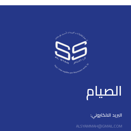
Type-C and Bluetooth
connection methods > 8 hours
connection, enables multiple
long battery life
connectivity
الصيام
البريد الالكتروني:
ALSYAMMAH@GMAIL.COM