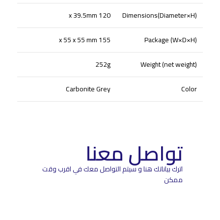
120 x 39.5mm
Dimensions(Diameter×H)
155 x 55 x 55 mm
Package (W×D×H)
252g
Weight (net weight)
Carbonite Grey
Color
تواصل معنا
اترك بياناتك هنا و سيتم التواصل معك في اقرب وقت
ممكن