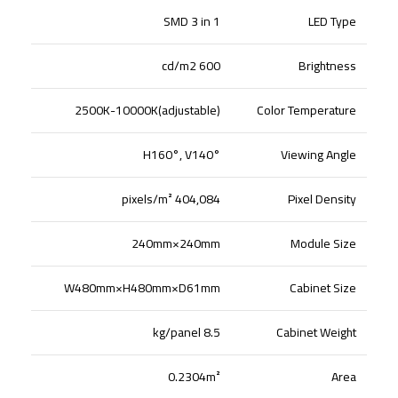
SMD 3 in 1
LED Type
2
600 cd/m
Brightness
2500K-10000K(adjustable)
Color Temperature
H160°, V140°
Viewing Angle
pixels/m²
404
,084
Pixel Density
240mm×240mm
Module Size
W480mm×H480mm×D61mm
Cabinet Size
kg/panel
8
.5
Cabinet Weight
0.2304m²
Area