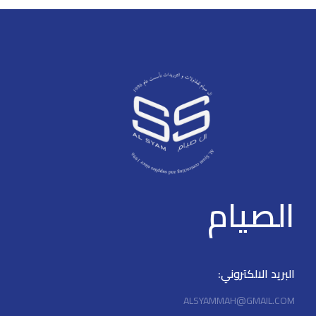
cabinet,splicing tolerance is
cabinet,splicing tolerance is
controlled within ±0.1mm. > All
controlled within ±0.1mm.
parts support front maintenance.
> All parts support front
> Dot by dot calibration ensures
maintenance.
color richness and brightness
uniformity.
> Dot by dot calibraton ensures
color richness and brightness
uniformity.
الصيام
البريد الالكتروني:
ALSYAMMAH@GMAIL.COM