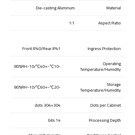
Die-casting Aluminum
Material
1:1
Aspect Ratio
Front IP40/Rear IP41
Ingress Protection
Operating
/10~80%RH
℃
~+40
℃
-10
Temperature/Humidity
Storage
/10~80%RH
℃
~+60
℃
-20
Temperature/Humidity
304×304 dots
Dots per Cabinet
14 bits
Processing Depth