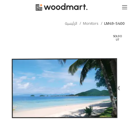
LM49-S400
Monitors
الرئيسية
SOLD O
UT