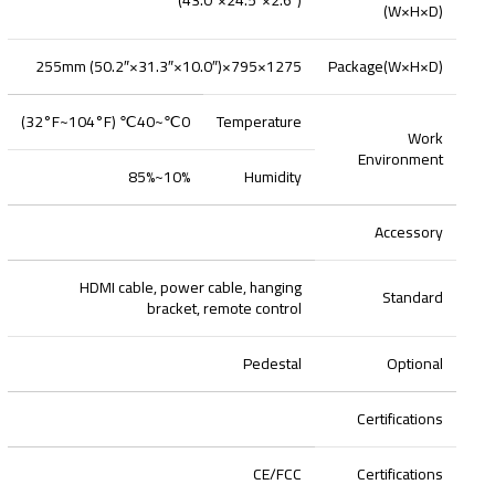
(W×H×D)
1275×795×255mm (50.2″×31.3″×10.0″)
Package(W×H×D)
0℃~40℃ (32°F~104°F)
Temperature
Work
Environment
10%~85%
Humidity
Accessory
HDMI cable, power cable, hanging
Standard
bracket,
remote control
Pedestal
Optional
Certifications
CE/FCC
Certifications