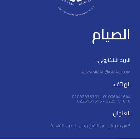
الصيام
البريد الالكتروني:
ALSYAMMAH@GMAIL.COM
الهاتف:
01006441644 - 01092936301
0225151616 - 0225151615
العنوان:
5 ش مدبولي، من الشيخ ريحان، عابدين، القاهرة