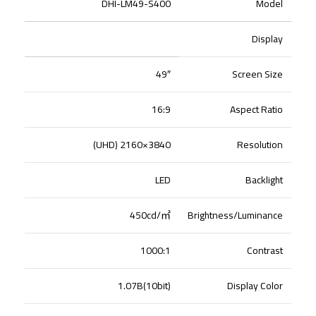
DHI-LM49-S400
Model
Display
49″
Screen Size
16:9
Aspect Ratio
3840×2160 (UHD)
Resolution
LED
Backlight
450cd/
㎡
Brightness/Luminance
1000:1
Contrast
1.07B(10bit)
Display Color