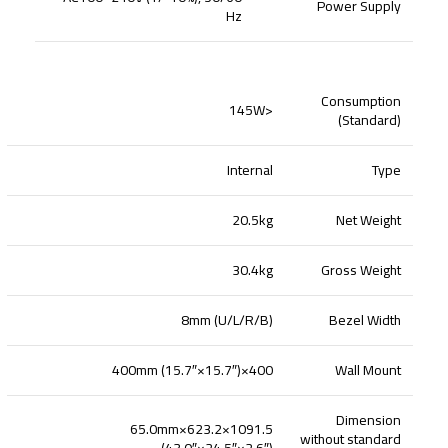
Power Supply
Hz
Consumption
<145W
(Standard)
Internal
Type
20.5kg
Net Weight
30.4kg
Gross Weight
8mm (U/L/R/B)
Bezel Width
400×400mm (15.7″×15.7″)
Wall Mount
Dimension
1091.5×623.2×65.0mm
without standard
(43.0″×24.5″×2.6″)