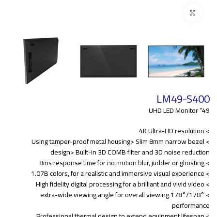
Click to enlarge
LM49-S400
49” UHD LED Monitor
> 4K Ultra-HD resolution
> Using tamper-proof metal housing> Slim 8mm narrow bezel
design> Built-in 3D COMB filter and 3D noise reduction
> 8ms response time for no motion blur, judder or ghosting
> 1.07B colors, for a realistic and immersive visual experience
> High fidelity digital processing for a brilliant and vivid video
> 178°/178° extra-wide viewing angle for overall viewing
performance
> Professional thermal design to extend equipment lifespan