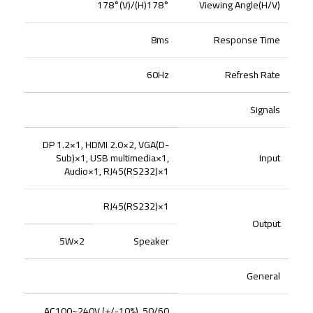
178°(H)/178°(V)
Viewing Angle(H/V)
8ms
Response Time
60Hz
Refresh Rate
Signals
DP 1.2×1, HDMI 2.0×2, VGA(D-
Sub)×1, USB multimedia×1,
Input
Audio×1, RJ45(RS232)×1
RJ45(RS232)×1
Output
5W×2
Speaker
General
AC100~240V (+/-10%), 50/60